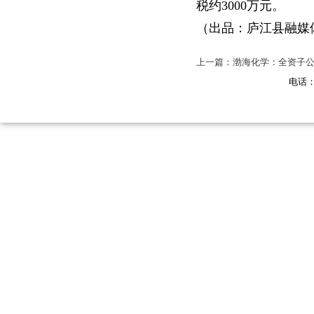
税约3000万元。
（出
品：
庐江县融媒
上一篇：渤海化学：全资子公
电话：18701717965 博
2023129356号