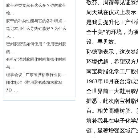
敬芬、周蓓等见证签
胶带种类竟然有这么多？你的胶带
周天斌在仪式上表示
物...
胶带的种类性能与它的各种特点...
是我县提升化工产业
笔记本用什么导热硅脂好？为什么
全十美”的环境，为
人...
设、早见效。
密封胶应该如何使用？使用密封胶
孙德聪表示，这次签
的...
有机硅灌封胶固化时间和操作时间
环境优越，希望双方
与...
南宝树脂化学工厂股
理事会议 | 广东省胶粘剂行业协...
1963年10月在台湾
团体标准《鞋用聚氨酯粉末胶粘
剂》...
全世界前三大鞋用胶
据悉，此次南宝树脂
亩
。相关高端树脂、
填补我县在电子化学
链，显著增强区域产